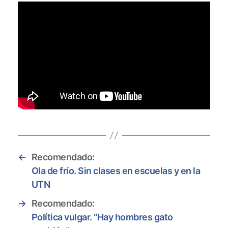
←
Recomendado:
Ola de frío. Sin clases en escuelas y en la
UTN
→
Recomendado:
Política vulgar. “Hay hombres gato