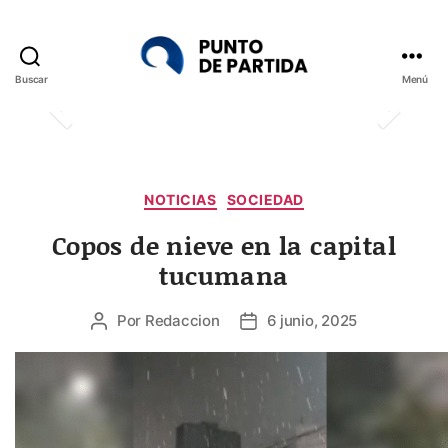
Buscar
Menú
Punto
de
Partida
Categorías
NOTICIAS
SOCIEDAD
Copos de nieve en la capital
tucumana
Por
Redaccion
6 junio, 2025
Autor
Fecha
de
de
la
la
entrada
entrada