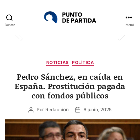
Buscar
Menú
Punto
de
Partida
Categorías
NOTICIAS
POLÍTICA
Pedro Sánchez, en caída en
España. Prostitución pagada
con fondos públicos
Por
Redaccion
6 junio, 2025
Autor
Fecha
de
de
la
la
entrada
entrada