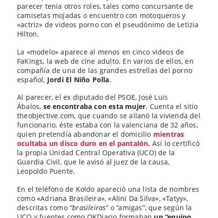
parecer tenia otros roles, tales como concursante de
camisetas mojadas o encuentro con motoqueros y
«actriz» de videos porno con el pseudónimo de Letizia
Hilton.
La «modelo» aparece al menos en cinco videos de
FaKings, la web de cine adulto. En varios de ellos, en
compañía de una de las grandes estrellas del porno
español,
Jordi El Niño Polla
.
Al parecer, el ex diputado del PSOE, José Luis
Ábalos,
se encontraba con esta mujer
. Cuenta el sitio
theobjective.com, que cuando se allanó la vivienda del
funcionario, éste estaba con la valenciana de 32 años,
quien pretendía abandonar el domicilio
mientras
ocultaba un disco duro en el pantalón
.
Así lo certificó
la propia Unidad Central Operativa (UCO) de la
Guardia Civil, que le avisó al juez de la causa,
Leopoldo Puente.
En el teléfono de Koldo apareció una lista de nombres
como «Adriana Brasileira», «Alini Da Silva», «Tatyy»,
descritas como
“brasileiras”
o “amigas”, que según la
UCO y fuentes como OKDiario formaban
un “equipo