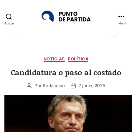
Buscar
Menú
Punto
de
Partida
Categorías
NOTICIAS
POLÍTICA
Candidatura o paso al costado
Por
Redaccion
7 junio, 2025
Autor
Fecha
de
de
la
la
entrada
entrada