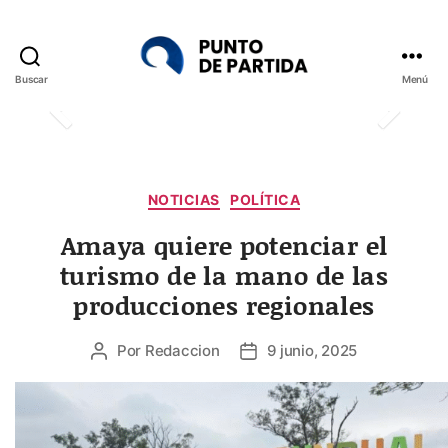
Buscar
Menú
Punto
de
Partida
Categorías
NOTICIAS
POLÍTICA
Amaya quiere potenciar el
turismo de la mano de las
producciones regionales
Por
Redaccion
9 junio, 2025
Autor
Fecha
de
de
la
la
entrada
entrada