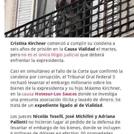
Cristina Kirchner
comenzó a cumplir su condena a
seis años de prisión en la
Causa Vialidad
el martes,
pero
no es el único litigio judicial
que deberá
enfrentar la expresidenta.
Casi en simultáneo al fallo de la Corte que confirmó la
condena por corrupción, el Tribunal Oral Federal 5
rechazó levantar el embargo millonario sobre los
bienes de la expresidenta y su hijo, Máximo Kirchner,
en la
causa
Hotesur-Los Sauces
donde se investiga
una presunta asociación ilícita y lavado de dinero. Se
trata de un
expediente ligado al de Vialidad
.
Los jueces
Nicolás Toselli, José Michilini y Adriana
Palliotti
no hicieron lugar al pedido de la defensa de
levantar el embargo de los bienes, donde se incluyen
6 millones de dólares en efectivo, 50 propiedades,