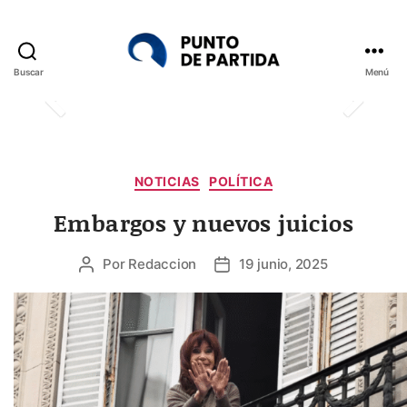
Buscar
Menú
Punto
de
Partida
Categorías
NOTICIAS
POLÍTICA
Embargos y nuevos juicios
Por
Redaccion
19 junio, 2025
Autor
Fecha
de
de
la
la
entrada
entrada