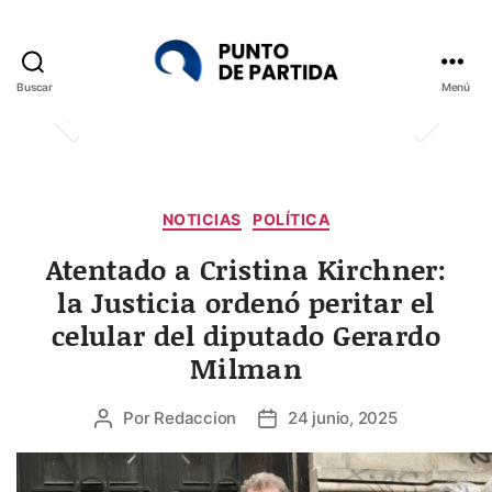
Buscar
Menú
Punto
de
Partida
Categorías
NOTICIAS
POLÍTICA
Atentado a Cristina Kirchner:
la Justicia ordenó peritar el
celular del diputado Gerardo
Milman
Por
Redaccion
24 junio, 2025
Autor
Fecha
de
de
la
la
entrada
entrada