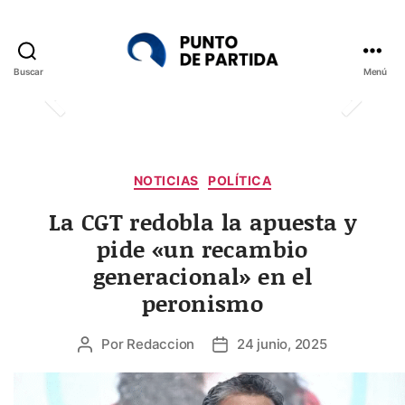
Buscar
Menú
Punto
de
Partida
Categorías
NOTICIAS
POLÍTICA
La CGT redobla la apuesta y
pide «un recambio
generacional» en el
peronismo
Por
Redaccion
24 junio, 2025
Autor
Fecha
de
de
la
la
entrada
entrada