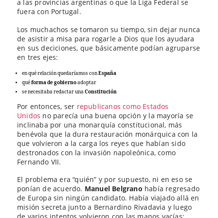
a las provincias argentinas o que la Liga Federal se
fuera con Portugal.
Los muchachos se tomaron su tiempo, sin dejar nunca
de asistir a misa para rogarle a Dios que los ayudara
en sus deciciones, que básicamente podían agruparse
en tres ejes:
en qué relación quedaríamos con
España
qué
forma de gobierno
adoptar
se necesitaba redactar una
Constitución
Por entonces, ser
republicanos como Estados
Unidos
no parecía una buena opción y la mayoría se
inclinaba por una monarquía constitucional, más
benévola que la dura restauración monárquica con la
que volvieron a la carga los reyes que habían sido
destronados con la invasión napoleónica, como
Fernando VII.
El problema era “quién” y por supuesto, ni en eso se
ponían de acuerdo.
Manuel Belgrano
había regresado
de Europa sin ningún candidato. Había viajado allá en
misión secreta junto a Bernardino Rivadavia y luego
de varios intentos volvieron con las manos vacías: