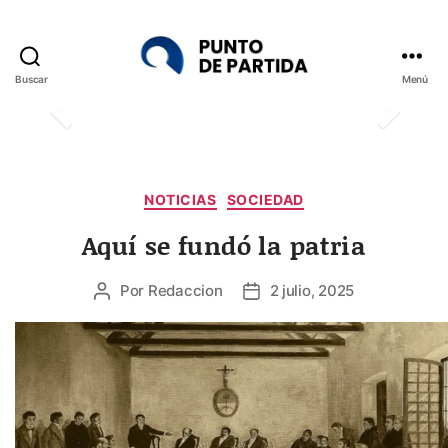
Buscar
Menú
Punto
de
Partida
Categorías
NOTICIAS
SOCIEDAD
Aquí se fundó la patria
Por
Redaccion
2 julio, 2025
Autor
Fecha
de
de
la
la
entrada
entrada