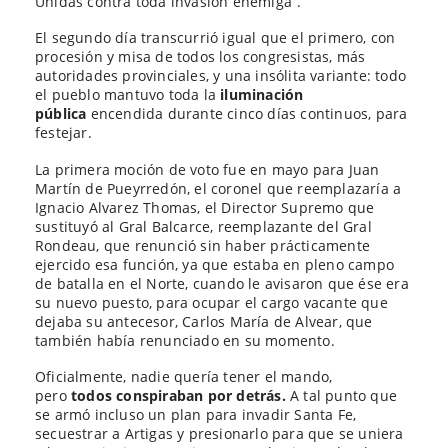
Unidas contra toda invasión enemiga”.
El segundo día transcurrió igual que el primero, con
procesión y misa de todos los congresistas, más
autoridades provinciales, y una insólita variante: todo
el pueblo mantuvo toda la
iluminación
pública
encendida durante cinco días continuos, para
festejar.
La primera moción de voto fue en mayo para Juan
Martín de Pueyrredón, el coronel que reemplazaría a
Ignacio Alvarez Thomas, el Director Supremo que
sustituyó al Gral Balcarce, reemplazante del Gral
Rondeau, que renunció sin haber prácticamente
ejercido esa función, ya que estaba en pleno campo
de batalla en el Norte, cuando le avisaron que ése era
su nuevo puesto, para ocupar el cargo vacante que
dejaba su antecesor, Carlos María de Alvear, que
también había renunciado en su momento.
Oficialmente, nadie quería tener el mando,
pero
todos conspiraban por detrás.
A tal punto que
se armó incluso un plan para invadir Santa Fe,
secuestrar a Artigas y presionarlo para que se uniera