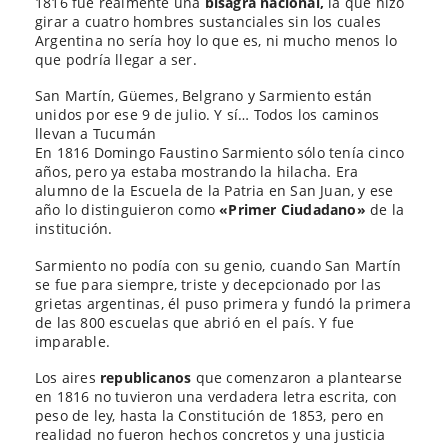
1816 fue realmente una
bisagra nacional,
la que hizo
girar a cuatro hombres sustanciales sin los cuales
Argentina no sería hoy lo que es, ni mucho menos lo
que podría llegar a ser.
San Martín, Güemes, Belgrano y Sarmiento están
unidos por ese 9 de julio. Y sí… Todos los caminos
llevan a Tucumán
En 1816 Domingo Faustino Sarmiento sólo tenía cinco
años, pero ya estaba mostrando la hilacha. Era
alumno de la Escuela de la Patria en San Juan, y ese
año lo distinguieron como
«Primer Ciudadano»
de la
institución.
Sarmiento no podía con su genio, cuando San Martín
se fue para siempre, triste y decepcionado por las
grietas argentinas, él puso primera y fundó la primera
de las 800 escuelas que abrió en el país. Y fue
imparable.
Los aires
republicanos
que comenzaron a plantearse
en 1816 no tuvieron una verdadera letra escrita, con
peso de ley, hasta la Constitución de 1853, pero en
realidad no fueron hechos concretos y una justicia