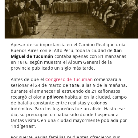
Apesar de su importancia en el Camino Real que unía
Buenos Aires con el Alto Perú, toda la ciudad de
San
Miguel de Tucumán
contaba apenas con 81 manzanas
en 1816, según muestra el Álbum General de la
provincia publicado un siglo más tarde.
Antes de que el
Congreso de Tucumán
comenzara a
sesionar el 24 de marzo de
1816
, a las 9 de la mañana,
durante el amanecer el estruendo de 21 cañonazos
recargó el olor a
pólvora
habitual en la ciudad, campo
de batalla constante entre realistas y colonos
indómitos. Para los lugareños fue un alivio. Hasta ese
día, su preocupación había sido dónde hospedar a
tantas visitas, en una ciudad mayormente poblada por
“indígenas”.
Por suerte, varias familias pudientes ofrecieron sus