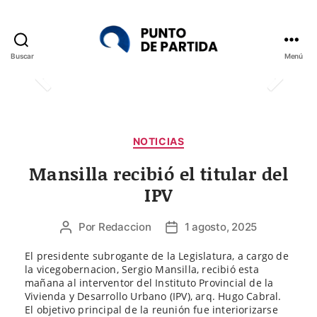
Buscar
Menú
Punto
de
Partida
Categorías
NOTICIAS
Mansilla recibió el titular del
IPV
Por
Redaccion
1 agosto, 2025
Autor
Fecha
de
de
El presidente subrogante de la Legislatura, a cargo de
la
la
la vicegobernacion, Sergio Mansilla, recibió esta
entrada
entrada
mañana al interventor del Instituto Provincial de la
Vivienda y Desarrollo Urbano (IPV), arq. Hugo Cabral.
El objetivo principal de la reunión fue interiorizarse