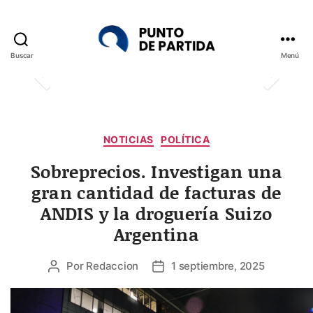
Buscar
Menú
Punto
de
Partida
Categorías
NOTICIAS
POLÍTICA
Sobreprecios. Investigan una
gran cantidad de facturas de
ANDIS y la droguería Suizo
Argentina
Por
Redaccion
1 septiembre, 2025
Autor
Fecha
de
de
la
la
entrada
entrada