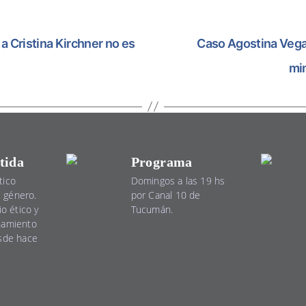
a Cristina Kirchner no es
Caso Agostina Vega:
mi
tida
Programa
tico
Domingos a las 19 hs
el género.
por Canal 10 de
io ético y
Tucumán.
namiento
esde hace