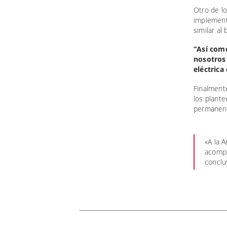
Otro de lo
implement
similar al
“Así como
nosotros 
eléctrica
Finalmente
los plante
permanente
«A la 
acompa
conclu