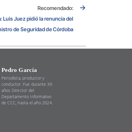
→
Recomendado:
 Luis Juez pidió la renuncia del
nistro de Seguridad de Córdoba
Pedro García
Periodista, productor y
conductor. Fue durante 30
años Director del
Departamento Informativo
de CCC, hasta el año 2024.