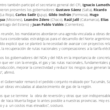
tro también participó el secretario general del CFI,
Ignacio Lamoth
uvieron presentes los gobernadores
Gustavo Sáenz
(Salta),
Ricardo
(La Rioja),
Carlos Sadir (
Jujuy),
Gildo Insfrán
(Formosa),
Hugo
qua
(Misiones),
Leandro Zdero
(Chaco),
Raúl Jalil
(Catamarca),
Elías
antiago del Estero) y
Juan Pablo Valdés
(Corrientes).
a reunión, los mandatarios abordaron una agenda vinculada a obras de
ctura consideradas estratégicas para el desarrollo del Norte argentino
aldo explicó que se planteó la necesidad de avanzar con proyectos re
, la recuperación de rutas nacionales y compesasiones a la tarifa eléct
mos los gobernadores del NOA y del NEA en la importancia de concret
 que ver con la energía, el gas y las rutas nacionales, fundamentales 
oducción, mejorar la conectividad y reducir los riesgos que generan l
”, afirmó.
 el Gobernador remarcó el pedido conjunto realizado por Tucumán, Sal
uir obras vinculadas al abastecimiento de gas de la región.
mos que se termine la obra de reversión y otras que son indispensabl
 de Vaca Muerta llegue lo antes posible a nuestras provincias. Hoy es 
lo y a un costos mas elevados”, sostuvo.