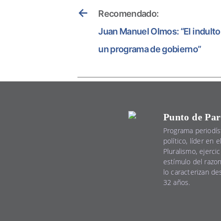
←
Recomendado:
Juan Manuel Olmos: “El indulto 
un programa de gobierno”
Punto de Par
Programa periodís
político, líder en 
Pluralismo, ejercic
estímulo del razo
lo caracterizan d
32 años.