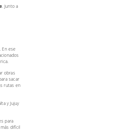
e
. Junto a
. En ese
lacionados
rica.
ar obras
para sacar
as rutas en
ta y Jujuy
es para
más difícil