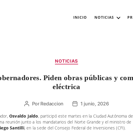
INICIO
NOTICIAS
P
Categorías
NOTICIAS
obernadores. Piden obras públicas y com
eléctrica
Por
Redaccion
1 junio, 2026
Autor
Fecha
de
de
ador,
Osvaldo Jaldo
, participó este martes en la Ciudad Autónoma d
la
la
na reunión junto a los mandatarios del Norte Grande y el ministro de
entrada
entrada
iego Santilli
, en la sede del Consejo Federal de Inversiones (CFI).