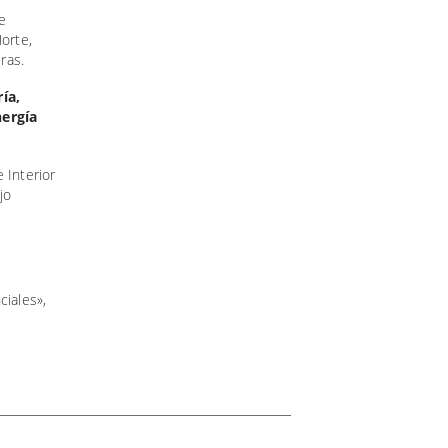
e
orte,
ras.
ía,
nergía
 Interior
jo
ciales»,