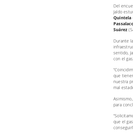
Del encuen
Jaldo est
Quintela
Passalac
Suárez
(S
Durante l
infraestru
sentido, J
con el gas
“Coincidi
que tienen
nuestra pr
mal estado
Asimismo,
para concl
“Solicita
que el gas
conseguir