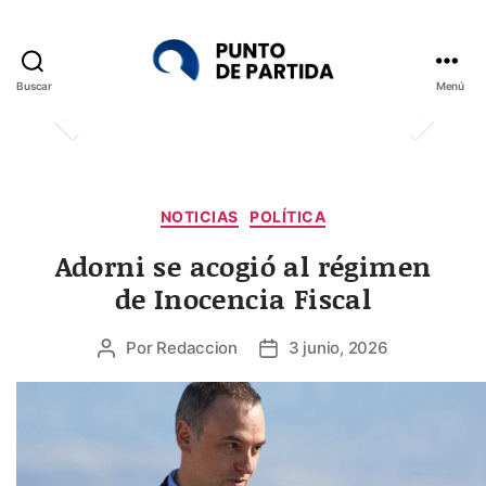
Buscar
Menú
Punto
de
Partida
Categorías
NOTICIAS
POLÍTICA
Adorni se acogió al régimen
de Inocencia Fiscal
Por
Redaccion
3 junio, 2026
Autor
Fecha
de
de
la
la
entrada
entrada