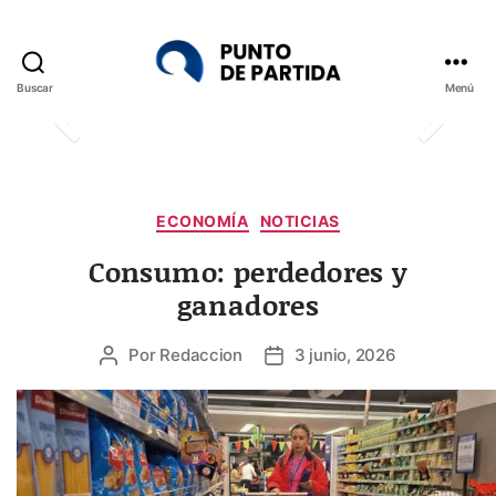
Buscar
Menú
Punto
de
Partida
Categorías
ECONOMÍA
NOTICIAS
Consumo: perdedores y
ganadores
Por
Redaccion
3 junio, 2026
Autor
Fecha
de
de
la
la
entrada
entrada