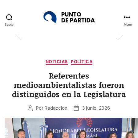
Buscar
Menú
Punto
de
Partida
Categorías
NOTICIAS
POLÍTICA
Referentes
medioambientalistas fueron
distinguidos en la Legislatura
Por
Redaccion
3 junio, 2026
Autor
Fecha
de
de
la
la
entrada
entrada