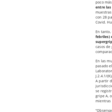
poco más
entre las
muestras 
con 28 pa
Covid. Hu
En tanto,
febriles)
supergrip
casos de 
comparado
En las mu
pasado el
Laborator
J.2.4.1/(K
A partir 
jurisdicc
se regist
gripe A, 
mientras 
“Observa