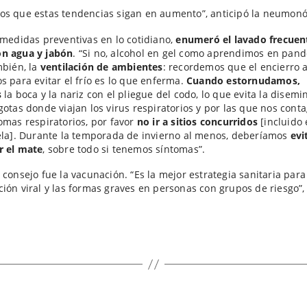
s que estas tendencias sigan en aumento”, anticipó la neumonó
 medidas preventivas en lo cotidiano,
enumeró el lavado frecuen
n agua y jabón
. “Si no, alcohol en gel como aprendimos en pan
mbién, la
ventilación de ambientes
: recordemos que el encierro 
s para evitar el frío es lo que enferma.
Cuando estornudamos,
s
la boca y la nariz con el pliegue del codo, lo que evita la disem
gotas donde viajan los virus respiratorios y por las que nos cont
omas respiratorios, por favor
no ir a sitios concurridos
[incluido 
ela]. Durante la temporada de invierno al menos, deberíamos
evi
r el mate
, sobre todo si tenemos síntomas”.
 consejo fue la vacunación. “Es la mejor estrategia sanitaria para 
ión viral y las formas graves en personas con grupos de riesgo”