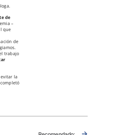
loga.
te de
demia –
al que
inación de
agiamos.
el trabajo
tar
evitar la
, completó
→
Recomendado: