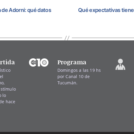
a de Adorni: qué datos
Qué expectativas tiene
rtida
Programa
stico
Domingos a las 19 hs
el
por Canal 10 de
mo,
Tucumán.
 estímulo
 lo
sde hace