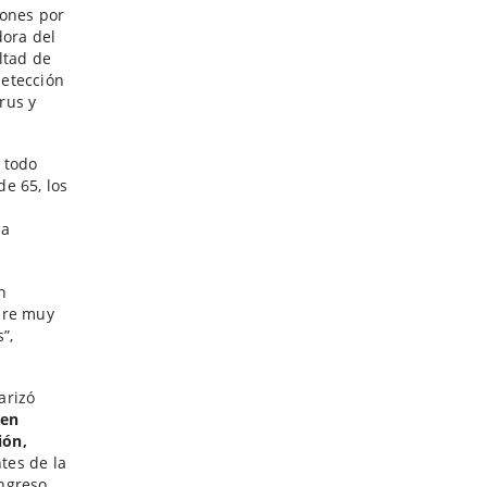
iones por
dora del
ultad de
detección
irus y
 todo
e 65, los
s
la
n
ebre muy
”,
arizó
 en
ión,
tes de la
ongreso