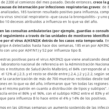
 de 2200 al comienzo del mes pasado. Desde entonces,
crece la 
 causas de internación por infecciones respiratorias graves
: de 
analizadas, 185 tuvieron resultado positivo para influenza, com
ra virus sincicial respiratorio –que causa la bronquiolitis– y uno
bo 10 decesos atribuidos a influenza en lo que va del año.
en las consultas ambulatorias (por ejemplo, guardias o consult
 el seguimiento a través de las unidades de monitoreo identificó
e por el virus A(H3N2)K detrás de los casos esta temporada
. E
gripe A detectados hasta hace dos semanas, 185 eran por A(H3N2
 con uno por A(H1N1) y 52 por influenza tipo B.
estras positivas para el virus A(H3N2) que viene analizando desd
 laboratorio nacional de referencia en la Administración Naciona
ios e Institutos de Salud (Anlis Malbrán), el 84% corresponde al 
), el 12% al J.2.3, y el resto se divide entre J.2.4, J.2 y J.2.2, según 
de la caracterización de más de 700 muestras recibidas desde tod
iones en lo que va del año, informaron que “en todas las regiones
ra el mismo patrón en cuanto a distribución de tipos y subtipos”.
oscila entre el 86% y el 96%, con el subtipo H3N2 entre el 83% y e
que para influenza B lo hace entre el 4% y 14% de los positivos.
mos en las últimas semanas un aumento sostenido de las infecc