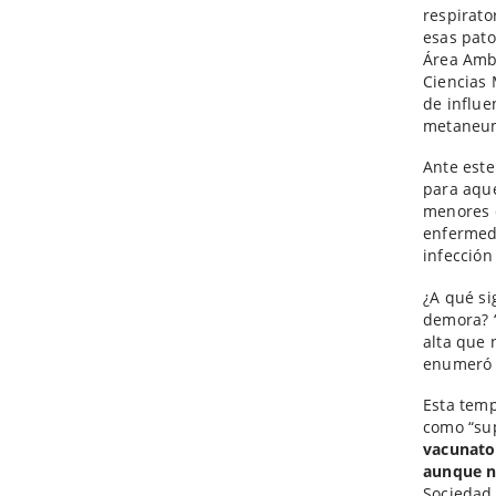
respirato
esas pato
Área Amb
Ciencias 
de influe
metaneum
Ante este
para aque
menores d
enfermed
infección
¿A qué si
demora? “
alta que 
enumeró 
Esta temp
como “sup
vacunator
aunque n
Sociedad 