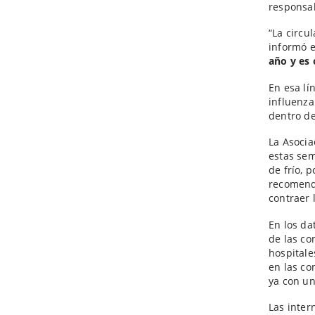
responsab
“La circu
informó e
año y es 
En esa lí
influenza
dentro de
La Asocia
estas sem
de frío, 
recomenda
contraer 
En los da
de las co
hospitale
en las co
ya con un
Las inte