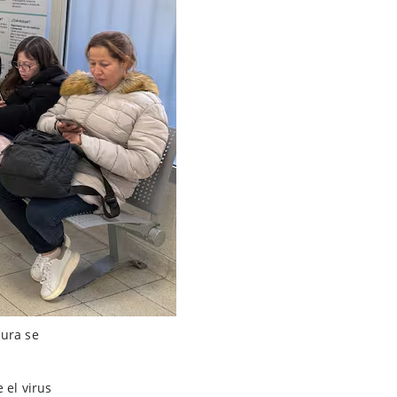
tura se
 el virus