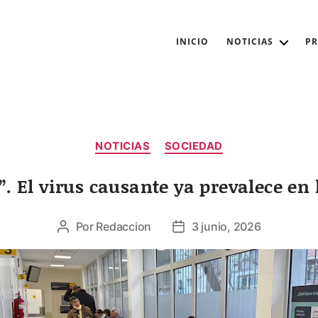
INICIO
NOTICIAS
P
Categorías
NOTICIAS
SOCIEDAD
. El virus causante ya prevalece en
Por
Redaccion
3 junio, 2026
Autor
Fecha
de
de
la
la
entrada
entrada