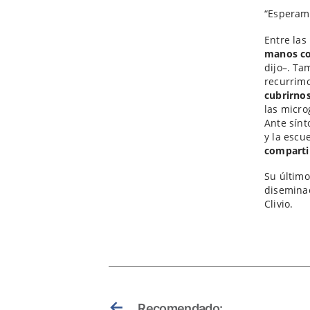
“Esperamo
Entre las
manos co
dijo–. Ta
recurrimo
cubrirno
las micro
Ante sínt
y la escu
comparti
Su último
diseminac
Clivio.
←
Recomendado: