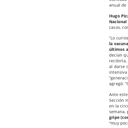
anual de 
Hugo Piz
Nacional
casos, co
”Lo curio
la vacuna
últimos a
decían qu
recibirla
al darse 
intensiva
“generaci
agregó: “
Ante est
Sección I
en la cir
semana, 
gripe (co
“muy poco