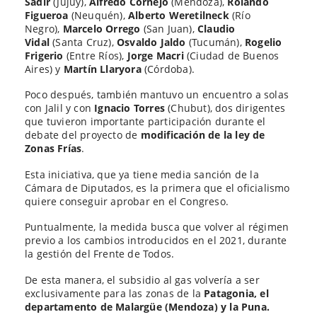
Sadir
(Jujuy),
Alfredo Cornejo
(Mendoza),
Rolando
Figueroa
(Neuquén),
Alberto Weretilneck
(Río
Negro),
Marcelo Orrego
(San Juan),
Claudio
Vidal
(Santa Cruz),
Osvaldo Jaldo
(Tucumán),
Rogelio
Frigerio
(Entre Ríos),
Jorge Macri
(Ciudad de Buenos
Aires) y
Martín Llaryora
(Córdoba).
Poco después, también mantuvo un encuentro a solas
con Jalil y con
Ignacio Torres
(Chubut), dos dirigentes
que tuvieron importante participación durante el
debate del proyecto de
modificación de la ley de
Zonas Frías
.
Esta iniciativa, que ya tiene media sanción de la
Cámara de Diputados, es la primera que el oficialismo
quiere conseguir aprobar en el Congreso.
Puntualmente, la medida busca que volver al régimen
previo a los cambios introducidos en el 2021, durante
la gestión del Frente de Todos.
De esta manera, el subsidio al gas volvería a ser
exclusivamente para las zonas de la
Patagonia, el
departamento de Malargüe (Mendoza) y la Puna.