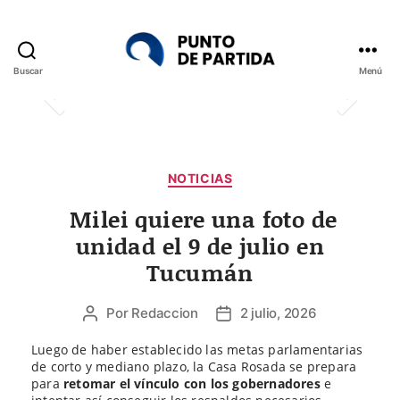
Buscar
Menú
Punto
de
Partida
Categorías
NOTICIAS
Milei quiere una foto de
unidad el 9 de julio en
Tucumán
Por
Redaccion
2 julio, 2026
Autor
Fecha
de
de
Luego de haber establecido las metas parlamentarias
la
la
de corto y mediano plazo, la Casa Rosada se prepara
entrada
entrada
para
retomar el vínculo con los gobernadores
e