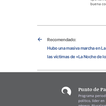
buena com
←
Recomendado:
Hubo una masiva marcha en La
las víctimas de «La Noche de l
Punto de Pa
Programa periodí
político, líder en 
género. Pluralis