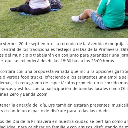
o viernes 20 de septiembre, la rotonda de la Avenida Aconquija s
 central de los tradicionales festejos del Día de la Primavera. Di
es del municipio trabajarán en conjunto para garantizar una jor
le, que se extenderá desde las 18:30 hasta las 23:00 horas.
 contará con una propuesta variada que incluirá opciones gastr
e diversos food trucks, ofreciendo a los asistentes una amplia se
demás, el cronograma de espectáculos promete un recorrido mus
 épocas y estilos, con la participación de bandas locales como Olit
Línea Zero y Banda Zoom.
ener la energía del día, DJ’s también estarán presentes, musical
y creando un espacio de disfrute para todas las edades.
jos del Día de la Primavera en nuestra ciudad se perfilan como u
ad ideal para celebrar en familia y con amigos, disfrutando de m