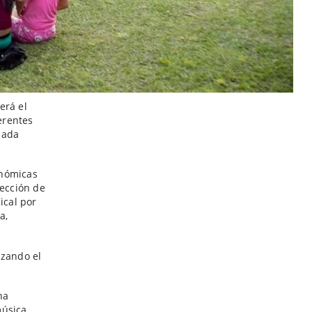
erá el
ferentes
nada
onómicas
lección de
ical por
a,
izando el
na
úsica,