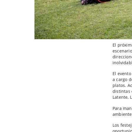
El próxim
escenario
direccion
inolvidab
El evento
a cargo d
platos. A
distintas
Latente, 
Para mant
ambiente 
Los feste
oportunid