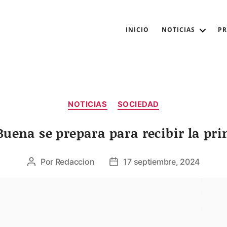
INICIO
NOTICIAS
P
Categorías
NOTICIAS
SOCIEDAD
Buena se prepara para recibir la pr
Por
Redaccion
17 septiembre, 2024
Autor
Fecha
de
de
la
la
entrada
entrada