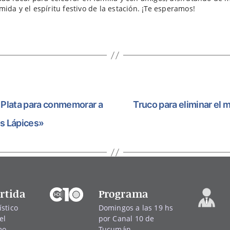
ida y el espíritu festivo de la estación. ¡Te esperamos!
 Plata para conmemorar a
Truco para eliminar el 
os Lápices»
rtida
Programa
stico
Domingos a las 19 hs
el
por Canal 10 de
mo,
Tucumán.