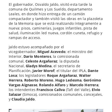
El gobernador, Osvaldo Jaldo, visitó esta tarde la
comuna de Quilmes y Los Sueldo, departamento
Leales, en donde hizo entrega de un camión
compactador y también visitó las obras en la plazoleta
de la Memoria que se está realizando íntegramente a
nueva: pisos, caminerías, juegos infantiles, pista de
salud, iluminación led nueva, cordón cuneta, refugio y
rampas de acceso.
Jaldo estuvo acompañado por el
vicegobernador,
Miguel Acevedo
; el ministro del
Interior,
Darío Monteros
, la comisionada
comunal,
Celeste Argañaraz
; la diputada
Nacional,
Gladys Medina
, el secretario de
Planificación,
Javier Morof
; el titular del IPLA,
Dante
Losa
; los legisladores
Roque Argañaraz
,
Walter
Herrera
,
Roberto Moreno
,
Hugo Ledesma
,
Gerónimo
Vargas Aignasse
,
Rolando Alfaro
y
Marcelo Herrera
;
los intendentes
Francisco Caliva
(Tafí del Valle),
Elvio
Salazar
(Simoca), comisionados comunales, concejales,
y
Claudia Jaldo
.