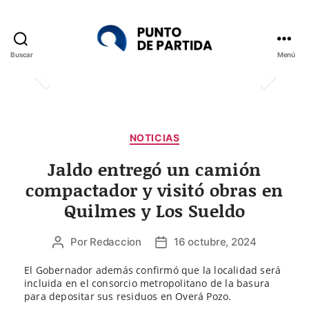
Buscar
Menú
Punto
de
Partida
Categorías
NOTICIAS
Jaldo entregó un camión
compactador y visitó obras en
Quilmes y Los Sueldo
Por
Redaccion
16 octubre, 2024
Autor
Fecha
de
de
El Gobernador además confirmó que la localidad será
la
la
incluida en el consorcio metropolitano de la basura
entrada
entrada
para depositar sus residuos en Overá Pozo.