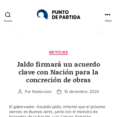
Buscar
Menú
Punto
de
Partida
Categorías
NOTICIAS
Jaldo firmará un acuerdo
clave con Nación para la
concreción de obras
Por
Redaccion
10 diciembre, 2024
Autor
Fecha
de
de
la
la
El gobernador, Osvaldo Jaldo, informó que el próximo
entrada
entrada
viernes en Buenos Aires, junto con el ministro de
Economía de la Nación, Luis Caputo, firmarán