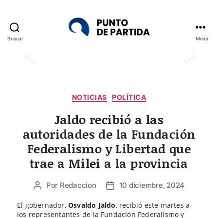
Buscar
Menú
Punto
de
Partida
Categorías
NOTICIAS
POLÍTICA
Jaldo recibió a las
autoridades de la Fundación
Federalismo y Libertad que
trae a Milei a la provincia
Por
Redaccion
10 diciembre, 2024
Autor
Fecha
de
de
El gobernador,
Osvaldo Jaldo
, recibió este martes a
la
la
los representantes de la Fundación Federalismo y
entrada
entrada