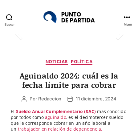
Buscar
Menú
Punto
de
Partida
Categorías
NOTICIAS
POLÍTICA
Aguinaldo 2024: cuál es la
fecha límite para cobrar
Por
Redaccion
11 diciembre, 2024
Autor
Fecha
de
de
El
Sueldo Anual Complementario (SAC)
más conocido
la
la
por todos como
aguinaldo
, es el decimotercer sueldo
entrada
entrada
que le corresponde cobrar en un año laboral a
un
trabajador en relación de dependencia.