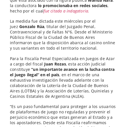
que está asociado con la figura pública
Wanda Nara
:
la conductora
lo promocionaba en redes sociales
,
hecho por el cual
fue citada a indagatoria.
La medida fue dictada este miércoles por el
juez
Gonzalo Rúa
, titular del Juzgado Penal,
Contravencional y de Faltas N°6. Desde el Ministerio
Público Fiscal de la Ciudad de Buenos Aires
informaron que la disposición abarca al casino online
y sus variantes en todo el territorio nacional.
Para la Fiscalía Penal Especializada en Juegos de Azar
a cargo del fiscal
Juan Rozas
, esta acción judicial
constituye
“un importante avance en la lucha contra
el juego ilegal” en el país
, en el marco de una
exhaustiva investigación llevada adelante con la
colaboración de la Lotería de la Ciudad de Buenos
Aires (LOTBA) y la Asociación de Loterías, Quinielas y
Casinos Estatales de Argentina (ALEA).
“Es un paso fundamental para proteger a los usuarios
de plataformas de juego no reguladas y prevenir el
perjuicio económico que estas generan al Estado y a
los apostadores. Desde esta Fiscalía reafirmamos