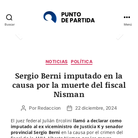
Buscar
Menú
Punto
de
Partida
Categorías
NOTICIAS
POLÍTICA
Sergio Berni imputado en la
causa por la muerte del fiscal
Nisman
Por
Redaccion
22 diciembre, 2024
Autor
Fecha
de
de
El juez federal Julián Ercolini
llamó a declarar como
la
la
imputado al ex viceministro de Justicia K y senador
entrada
entrada
provincial Sergio Berni
en la causa por el crimen del