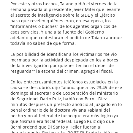
Por este y otros hechos, Taiano pidió el viernes de la
semana pasada al presidente Javier Milei que levante
el secreto de inteligencia sobre la SIDE y el Ejército
para que revelen quiénes eran, en esa época, los
“informantes o buches” de los agentes orgánicos de
esos servicios. Y una alta fuente del Gobierno
adelantó que contestarán el pedido de Taiano aunque
todavía no saben de que forma.
La posibilidad de identificar a los victimarios “se vio
mermada por la actividad desplegada en los albores
de la investigación por quienes tenían el deber de
resguardar” la escena del crimen, agregó el fiscal.
En los entrecruzamientos teléfonos estudiados en la
causa se descubrió, dijo Taiano, que a las 23.45 de ese
domingo el secretario de Cooperación del ministerio
de Seguridad, Dario Ruiz, habló con Berni. Diez
minutos después un prefecto anotició al juzgado en lo
penal ordinario de la doctora Viviana Fabiani del
hecho y no al federal de turno que era más lógico ya
que Nisman era fiscal federal. Luego Ruiz dijo que
Berni ordenó que Di Santo y Heiler fueran al
departamento. Recién a las 00.37 Di Santo habló con