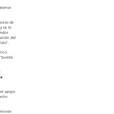
xterior
oceso de
y se lo
ondos
ación del
ando”.
rico,
s “pueda
l
da
 el apoyo
rtín.
omisión