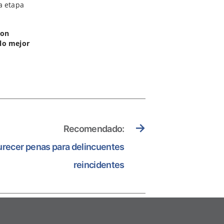
a etapa
con
 lo mejor
→
Recomendado:
urecer penas para delincuentes
reincidentes