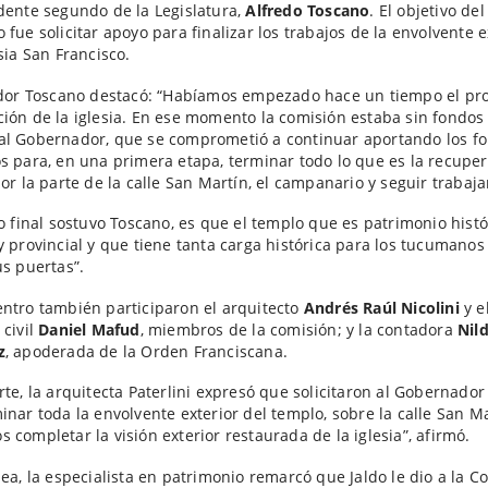
dente segundo de la Legislatura,
Alfredo Toscano
. El objetivo del
 fue solicitar apoyo para finalizar los trabajos de la envolvente e
esia San Francisco.
ador Toscano destacó: “Habíamos empezado hace un tiempo el pr
ión de la iglesia. En ese momento la comisión estaba sin fondos 
al Gobernador, que se comprometió a continuar aportando los f
s para, en una primera etapa, terminar todo lo que es la recuper
por la parte de la calle San Martín, el campanario y seguir trabaj
vo final sostuvo Toscano, es que el templo que es patrimonio histó
y provincial y que tiene tanta carga histórica para los tucumano
us puertas”.
ntro también participaron el arquitecto
Andrés Raúl Nicolini
y e
 civil
Daniel Mafud
, miembros de la comisión; y la contadora
Nil
z
, apoderada de la Orden Franciscana.
rte, la arquitecta Paterlini expresó que solicitaron al Gobernador
inar toda la envolvente exterior del templo, sobre la calle San Ma
 completar la visión exterior restaurada de la iglesia”, afirmó.
nea, la especialista en patrimonio remarcó que Jaldo le dio a la C