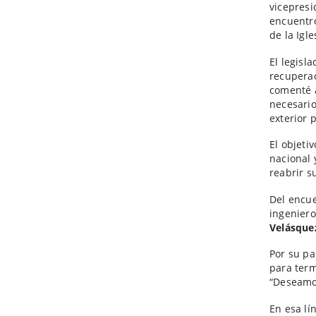
vicepresi
encuentro
de la Igl
El legisl
recuperac
comenté 
necesario
exterior 
El objeti
nacional 
reabrir s
Del encue
ingeniero
Velásque
Por su pa
para term
“Deseamos
En esa lí