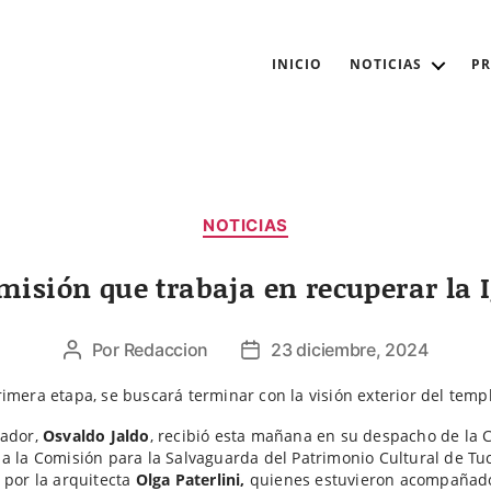
INICIO
NOTICIAS
P
Categorías
NOTICIAS
omisión que trabaja en recuperar la 
Por
Redaccion
23 diciembre, 2024
Autor
Fecha
de
de
imera etapa, se buscará terminar con la visión exterior del temp
la
la
entrada
entrada
nador,
Osvaldo Jaldo
, recibió esta mañana en su despacho de la 
a la Comisión para la Salvaguarda del Patrimonio Cultural de T
 por la arquitecta
Olga Paterlini,
quienes estuvieron acompañado